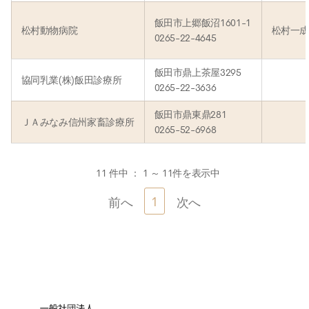
飯田市上郷飯沼1601-1
松村動物病院
松村一
0265-22-4645
飯田市鼎上茶屋3295
協同乳業(株)飯田診療所
0265-22-3636
飯田市鼎東鼎281
ＪＡみなみ信州家畜診療所
0265-52-6968
11 件中 ： 1 ～ 11件を表示中
1
前へ
次へ