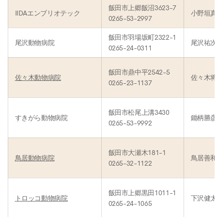
飯田市上郷飯沼3623-7
IIDAエンブリオテック
小野垣
0265-53-2997
飯田市羽場坂町2322-1
尾沢動物病院
尾沢祐
0265-24-0311
飯田市鼎中平2542-5
佐々木動物病院
佐々木
0265-23-1137
飯田市松尾上溝3430
すきがら動物病院
鋤柄勝
0265-53-9992
飯田市大瀬木181-1
鳥居動物病院
鳥居善
0265-32-1122
飯田市上郷黒田1011-1
トロッコ動物病院
下沢健
0265-24-1065