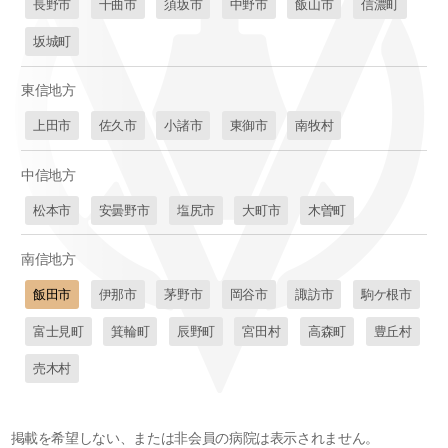
長野市
千曲市
須坂市
中野市
飯山市
信濃町
坂城町
東信地方
上田市
佐久市
小諸市
東御市
南牧村
中信地方
松本市
安曇野市
塩尻市
大町市
木曽町
南信地方
飯田市
伊那市
茅野市
岡谷市
諏訪市
駒ケ根市
富士見町
箕輪町
辰野町
宮田村
高森町
豊丘村
売木村
掲載を希望しない、または非会員の病院は表示されません。