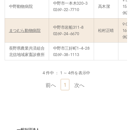
9:0
中野市一本木320-3
中野動物病院
高木潔
15:
0269-22-7710
休診
9:0
中野市岩船311-8
まつむら動物病院
松村正晴
16:
0269-24-6670
休診
長野県農業共済組合
中野市三好町1-4-28
北信地域家畜診療所
0269-38-1113
4 件中 ： 1 ～ 4件を表示中
1
前へ
次へ